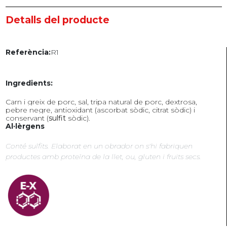
Detalls del producte
R1
Referència:
Ingredients:
Carn i greix de porc, sal, tripa natural de porc, dextrosa,
pebre negre, antioxidant (ascorbat sòdic, citrat sòdic) i
conservant (
sulfit
sòdic).
Al·lèrgens
Conté sulfits. Elaborat en un obrador on s'hi fabriquen
productes amb proteïna de la llet, ou, gluten i fruits secs.