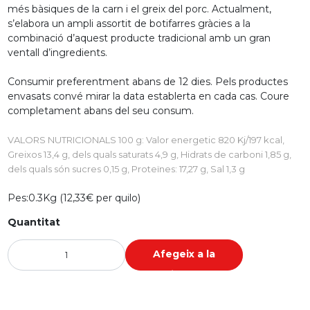
més bàsiques de la carn i el greix del porc. Actualment,
s’elabora un ampli assortit de botifarres gràcies a la
combinació d’aquest producte tradicional amb un gran
ventall d’ingredients.
Consumir preferentment abans de 12 dies. Pels productes
envasats convé mirar la data establerta en cada cas. Coure
completament abans del seu consum.
VALORS NUTRICIONALS 100 g: Valor energetic 820 Kj/197 kcal,
Greixos 13,4 g, dels quals saturats 4,9 g, Hidrats de carboni 1,85 g,
dels quals són sucres 0,15 g, Proteïnes: 17,27 g, Sal 1,3 g
Pes:
0.3Kg (12,33€ per quilo)
Quantitat
Afegeix a la
cistella