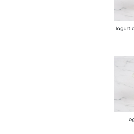
Iogurt
Io