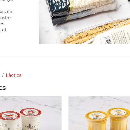
ors de
nostre
res
 tot
Làctics
cs