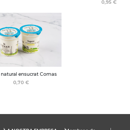
0,95 €
t natural ensucrat Comas
0,70 €