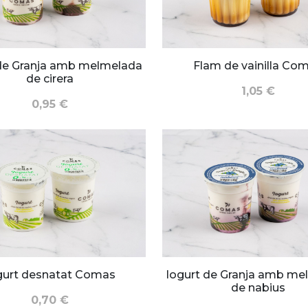
 de Granja amb melmelada
Flam de vainilla Co
de cirera
1,05 €
0,95 €
gurt desnatat Comas
Iogurt de Granja amb me
de nabius
0,70 €