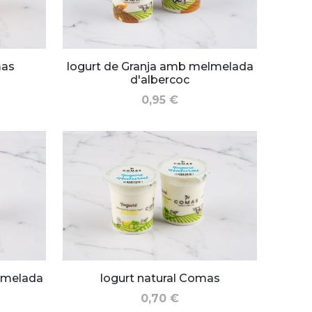
mas
Iogurt de Granja amb melmelada
d'albercoc
0,95 €
lmelada
Iogurt natural Comas
0,70 €