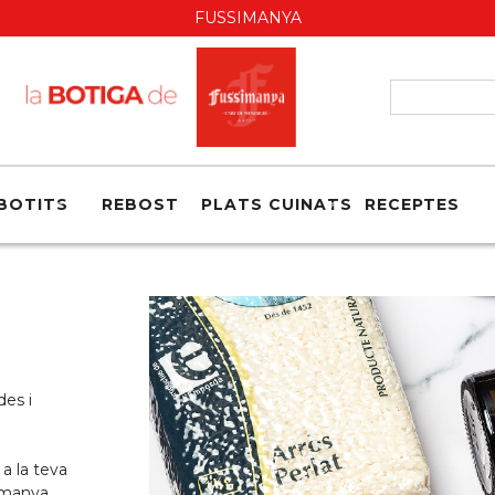
FUSSIMANYA
BOTITS
REBOST
PLATS CUINATS
RECEPTES
des i
a la teva
simanya