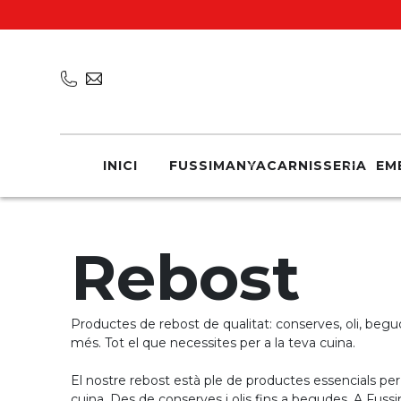
INICI
FUSSIMANYA
CARNISSERIA
EM
Rebost
Productes de rebost de qualitat: conserves, oli, begu
més. Tot el que necessites per a la teva cuina.
El nostre rebost està ple de productes essencials per 
cuina. Des de conserves i olis fins a begudes. A Fus