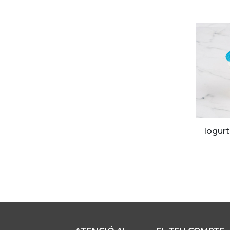
Iogur