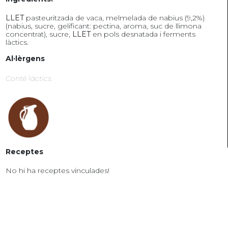
LLET
pasteuritzada de vaca, melmelada de nabius (9,2%)
(nabius, sucre, gelificant: pectina, aroma, suc de llimona
concentrat), sucre,
LLET
en pols desnatada i ferments
làctics.
Al·lèrgens
Conté làctics.
Receptes
No hi ha receptes vinculades!