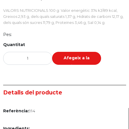
VALORS NUTRICIONALS 100 g: Valor energètic 374 kJ/89 kcal,
Greixos 2,93 g, dels quals saturats 1,37 g, Hidrats de carboni 12,17 g,
dels quals són sucres 11,79 g, Proteïnes 3,46 g, Sal 0,14 g.
Pes:
Quantitat
Afegeix a la
cistella
Detalls del producte
914
Referència:
Ingredients: