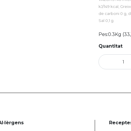
kJ/149 kcal, Greix
de carboni 0 g, d
Sal 0,1 g.
Pes:
0.3Kg (33,
Quantitat
Al·lèrgens
Recepte