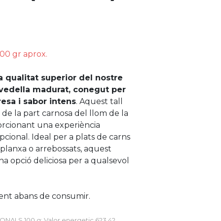
300 gr aprox.
a qualitat superior del nostre
vedella madurat, conegut per
esa i sabor intens
. Aquest tall
 de la part carnosa del llom de la
orcionant una experiència
pcional. Ideal per a plats de carns
la planxa o arrebossats, aquest
a opció deliciosa per a qualsevol
ent abans de consumir.
NALS 100 g: Valor energetic 623,42