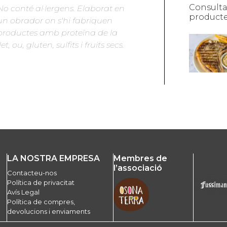
Consulta
No conté al·lergens. Elaborat en
producte
un obrador on s'hi fabriquen
productes amb proteïna de la
let, ou, gluten, sulfits i fruits secs.
LA NOSTRA EMPRESA
Membres de
l’associació
Contacteu-nos
Política de privacitat
Avís Legal
Política de compres,
devolucions i enviaments