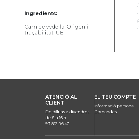
Ingredients:
Carn de vedella. Origen i
l
traçabilitat: UE
ATENCIÓ AL
EL TEU COMPTE
CLIENT
Informació personal
De dilluns a divendres,
Comandes
de 8 a 16 h
93 812 06 47