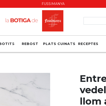
FUSSIMANYA
BOTITS
REBOST
PLATS CUINATS
RECEPTES
Entr
vede
llom 