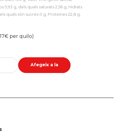
os 5,93 g, dels quals saturats 2,56 g, Hidrats
els quals són sucres 0 g, Proteïnes 22,8 g,
17€ per quilo)
Afegeix a la
cistella
s