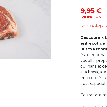
9,95 €
IVA INCLÒS
33.20 €/kg - 
Descobreix l
entrecot de 
la seva tendr
és seleccionat
vedella, prop
culinària exce
a la brasa, a 
entrecot és un
àpat especial.
Coure totalm
VALORS NUTRICIO