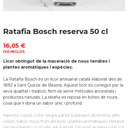
Ratafia Bosch reserva 50 cl
16,05 €
IVA INCLÒS
Licor obtingut de la maceració de nous tendres i
plantes aromàtiques i espècies.
La Ratafia Bosch és un licor artesanal català elaborat des de
1892 a Sant Quirze de Besora. Aquest licor és conegut per la
seva qualitat i tradició, fent-se servir mètodes ancestrals i
productes naturals. La ratafia es reposa en bótes de roure,
cosa que li dona un sabor únic i profund
Aspecte: Líquid, Color: Negre pàl·lid, Graduació alcoholica: 28%
volum, Sabor: Nous, fruits del bosc i plantes aromàtiques, Metanol
(alcohol metílic): 0,00 g/hL AA, Furfural: 5,10 mg/l, Acidesa total: 0,11