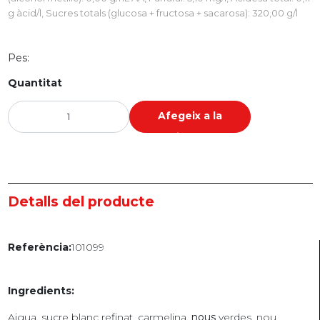
g àcid/l, Sucres totals (glucosa + fructosa + sacarosa): 320,00 g/l
Pes:
Quantitat
Afegeix a la
cistella
Detalls del producte
101099
Referència:
Ingredients:
Aigua, sucre blanc refinat, carmelina,
nous
verdes, nou