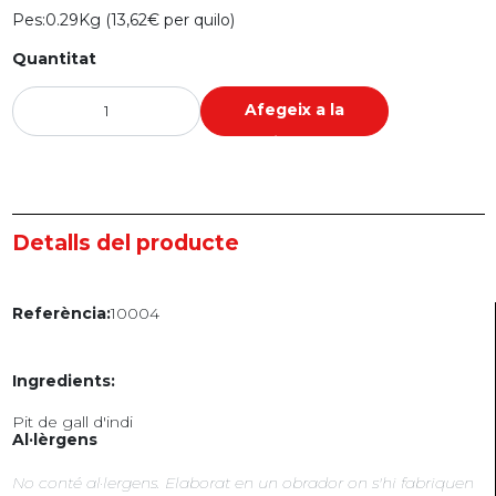
Pes:
0.29Kg (13,62€ per quilo)
Quantitat
Afegeix a la
cistella
Detalls del producte
10004
Referència:
Ingredients:
Pit de gall d'indi
Al·lèrgens
No conté al·lergens. Elaborat en un obrador on s'hi fabriquen