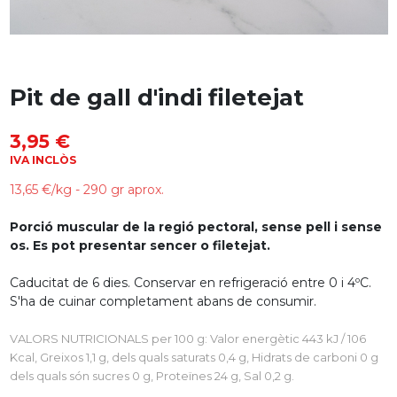
Pit de gall d'indi filetejat
3,95 €
IVA INCLÒS
13,65 €/kg - 290 gr aprox.
Porció muscular de la regió pectoral, sense pell i sense
os. Es pot presentar sencer o filetejat.
Caducitat de 6 dies. Conservar en refrigeració entre 0 i 4ºC.
S'ha de cuinar completament abans de consumir.
VALORS NUTRICIONALS per 100 g: Valor energètic 443 kJ / 106
Kcal, Greixos 1,1 g, dels quals saturats 0,4 g, Hidrats de carboni 0 g
dels quals són sucres 0 g, Proteïnes 24 g, Sal 0,2 g.