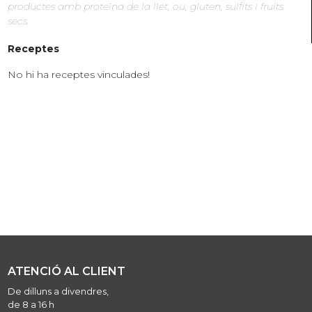
productes amb proteïna de la llet, ou, gluten, sulfits i fruits
secs.
Receptes
No hi ha receptes vinculades!
ATENCIÓ AL CLIENT
De dilluns a divendres,
de 8 a 16 h