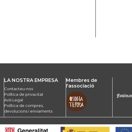
LA NOSTRA EMPRESA
Membres de
l’associació
Contacteu-nos
Política de privacitat
Avís Legal
Política de compres,
devolucions i enviaments