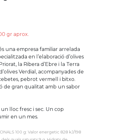
00 gr aprox.
és una empresa familiar arrelada
specialitzada en l’elaboració d’olives
riorat, la Ribera d’Ebre i la Terra
 d’olives Verdial, acompanyades de
ebetes, pebrot vermell i bitxo.
ó de gran qualitat amb un sabor
n lloc fresc i sec. Un cop
umir en un mes.
NALS 100 g: Valor energetic 828 kJ/198
, dels quals saturats 9 g, Hidrats de