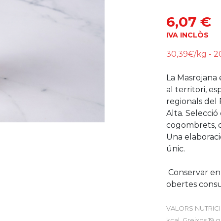
6,07 €
IVA INCLÒS
30,39€/kg - 2
La Masrojana 
al territori, e
regionals del P
Alta. Selecció
cogombrets, c
Una elaboraci
únic.
Conservar en u
obertes cons
VALORS NUTRICIO
kcal, Greixos 19 g