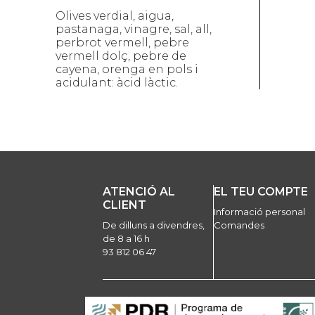
Olives verdial, aigua,
pastanaga, vinagre, sal, all,
perbrot vermell, pebre
vermell dolç, pebre de
cayena, orenga en pols i
acidulant: àcid làctic.
ATENCIÓ AL
EL TEU COMPTE
CLIENT
Informació personal
De dilluns a divendres,
Comandes
de 8 a 16 h
93 812 06 47