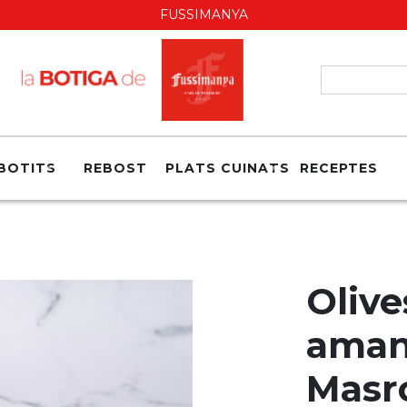
FUSSIMANYA
BOTITS
REBOST
PLATS CUINATS
RECEPTES
Olive
amani
Masr