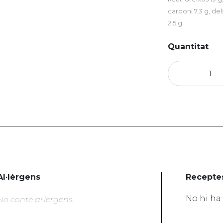
carboni 7,3 g, del
2,5 g.
Quantitat
Al·lèrgens
Recepte
No hi ha
No conté al·lergens.