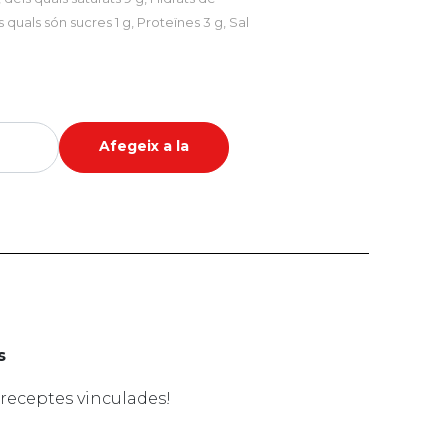
s quals són sucres 1 g, Proteïnes 3 g, Sal
Afegeix a la
cistella
s
 receptes vinculades!