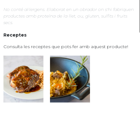
No conté al·lergens. Elaborat en un obrador on s'hi fabriquen
productes amb proteïna de la llet, ou, gluten, sulfits i fruits
secs.
Receptes
Consulta les receptes que pots fer amb aquest producte!