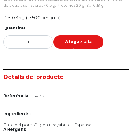
dels quals són sucres <0,5 g, Proteïnes 20 g, Sal 0,19 g.
Pes:
0.4Kg (17,50€ per quilo)
Quantitat
Afegeix a la
cistella
Detalls del producte
ELAB10
Referència:
Ingredients:
Galta del porc. Origen i traçabilitat: Espanya
Al·lèrgens