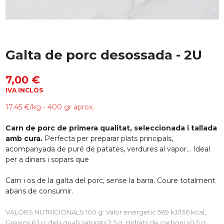
Galta de porc desossada - 2U
7,00 €
IVA INCLÒS
17.45 €/kg - 400 gr aprox.
Carn de porc de primera qualitat, seleccionada i tallada
amb cura.
Perfecta per preparar plats principals,
acompanyada de puré de patates, verdures al vapor... Ideal
per a dinars i sopars que
Carn i os de la galta del porc, sense la barra. Coure totalment
abans de consumir.
VALORS NUTRICIONALS 100 g: Valor energetic 569 kJ/136 kcal,
Greixos 6,1 g, dels quals saturats 2,5 g, Hidrats de carboni <0,5 g,