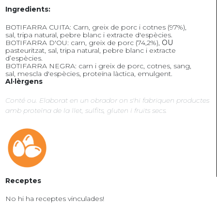
Ingredients:
BOTIFARRA CUITA: Carn, greix de porc i cotnes (97%),
sal, tripa natural, pebre blanc i extracte d'espècies.
BOTIFARRA D'OU: carn, greix de porc (74,2%),
OU
pasteuritzat, sal, tripa natural, pebre blanc i extracte
d’espècies.
BOTIFARRA NEGRA: carn i greix de porc, cotnes, sang,
sal, mescla d'espècies, proteïna làctica, emulgent.
Al·lèrgens
Conté ou. Elaborat en un obrador on s'hi fabriquen productes
amb proteïna de la llet, sulfits, gluten i fruits secs.
Receptes
No hi ha receptes vinculades!