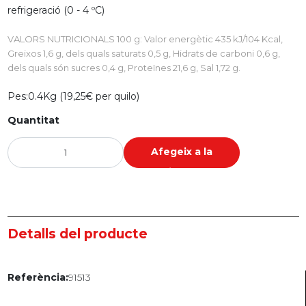
refrigeració (0 - 4 ºC)
VALORS NUTRICIONALS 100 g: Valor energètic 435 kJ/104 Kcal,
Greixos 1,6 g, dels quals saturats 0,5 g, Hidrats de carboni 0,6 g,
dels quals són sucres 0,4 g, Proteïnes 21,6 g, Sal 1,72 g.
Pes:
0.4Kg (19,25€ per quilo)
Quantitat
Afegeix a la
cistella
Detalls del producte
91513
Referència: